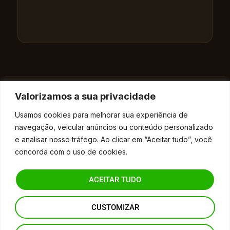
Valorizamos a sua privacidade
© 2026 [Seu Nome/Marca]. Todos os direitos reservados.
Usamos cookies para melhorar sua experiência de
Política de Privacidade
navegação, veicular anúncios ou conteúdo personalizado
e analisar nosso tráfego. Ao clicar em “Aceitar tudo”, você
concorda com o uso de cookies.
Categoria:
Blog
ACEITAR TUDO
Your blog category
CUSTOMIZAR
Método mais rápido do Brasil