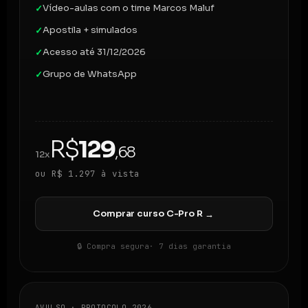
Vídeo-aulas com o time Marcos Maluf
✓
Apostila + simulados
✓
Acesso até 31/12/2026
✓
Grupo de WhatsApp
✓
R$
129
,68
12x
ou R$ 1.297 à vista
Comprar curso C-Pro R
→
🔒 Compra segura
· 7 dias garantia
AVULSO · PROTOCOLO 2026