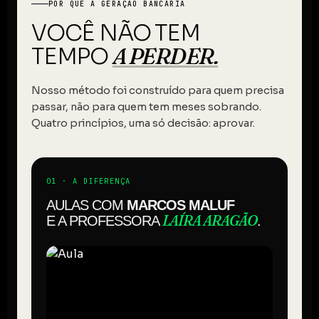
POR QUE A GERAÇÃO BANCÁRIA
VOCÊ NÃO TEM
A PERDER.
TEMPO
Nosso método foi construído para quem precisa
passar, não para quem tem meses sobrando.
Quatro princípios, uma só decisão: aprovar.
01 · A DIFERENÇA
AULAS COM
MARCOS MALUF
LAÍRA ARAGÃO
E A PROFESSORA
.