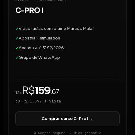
C-PRO I
Vídeo-aulas com o time Marcos Maluf
✓
Apostila + simulados
✓
Acesso até 31/12/2026
✓
Grupo de WhatsApp
✓
R$
159
,67
12x
ou R$ 1.597 à vista
Comprar curso C-Pro I
→
🔒 Compra segura
· 7 dias garantia