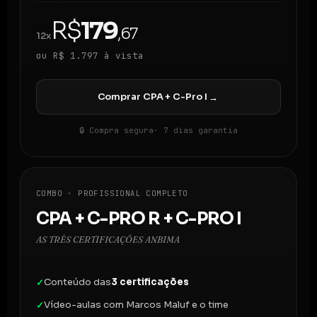
R$
179
,67
12x
ou R$ 1.797 à vista
Comprar CPA + C-Pro I
→
🔒 Compra segura
· 7 dias garantia
COMBO · PROFISSIONAL COMPLETO
CPA + C-PRO R + C-PRO I
AS TRÊS CERTIFICAÇÕES ANBIMA
Conteúdo das
3 certificações
✓
Vídeo-aulas com Marcos Maluf e o time
✓