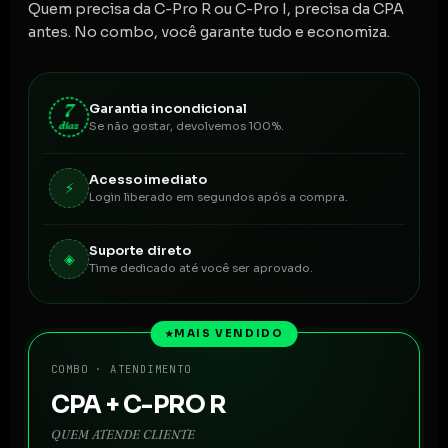
Quem precisa da C-Pro R ou C-Pro I, precisa da CPA
antes. No combo, você garante tudo e economiza.
7
Garantia incondicional
dias
Se não gostar, devolvemos 100%.
Acesso imediato
⚡
Login liberado em segundos após a compra.
Suporte direto
◈
Time dedicado até você ser aprovado.
MAIS VENDIDO
★
COMBO · ATENDIMENTO
CPA + C-PRO R
QUEM ATENDE CLIENTE