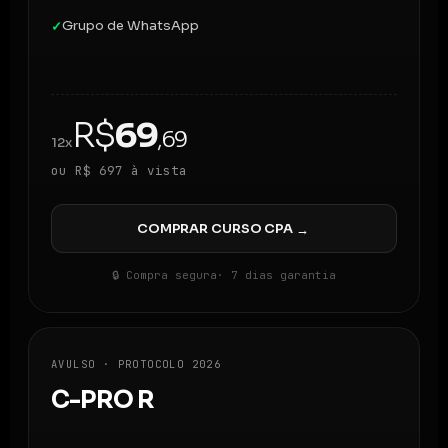
Grupo de WhatsApp
✓
R$
69
,69
12x
ou R$ 697 à vista
COMPRAR CURSO CPA
→
🔒 Compra segura
· 7 dias garantia
AVULSO · PROTOCOLO 2026
C-PRO R