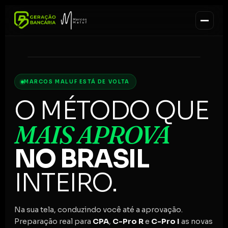
Marcos Maluf
O professor que mais aprova no Brasil
92%
MARCOS MALUF ESTÁ DE VOLTA
APROVAÇÃO
O MÉTODO QUE
MAIS APROVA
NO BRASIL
INTEIRO.
Na sua tela, conduzindo você até a aprovação.
Preparação real para
CPA
,
C-Pro R
e
C-Pro I
as novas