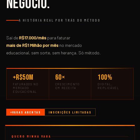
negócio.
A HISTÓRIA REAL POR TRÁS DO MÉTODO
Saí de
R$17.000/mês
para faturar
mais de R$1 Milhão por mês
no mercado
educacional, sem sorte, sem herança. Só método.
+R$50M
60×
100%
FATURADOS NO
CRESCIMENTO
DIGITAL,
MERCADO
EM RECEITA
REPLICÁVEL
EDUCACIONAL
VAGAS ABERTAS
INSCRIÇÕES LIMITADAS
QUERO MINHA VAGA