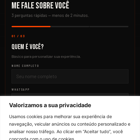
Me fale sobre você
3 perguntas rápidas — menos de 2 minutos.
01 / 03
Quem é você?
Básico para personalizar sua experiência.
NOME COMPLETO
WHATSAPP
Valorizamos a sua privacidade
E-MAIL
Usamos cookies para melhorar sua experiência de
navegação, veicular anúncios ou conteúdo personalizado e
analisar nosso tráfego. Ao clicar em “Aceitar tudo”, você
concorda com o uso de cookies.