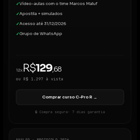
Vídeo-aulas com o time Marcos Maluf
✓
Apostila + simulados
✓
Acesso até 31/12/2026
✓
Grupo de WhatsApp
✓
R$
129
,68
12x
ou R$ 1.297 à vista
Comprar curso C-Pro R
→
🔒 Compra segura
· 7 dias garantia
AVULSO · PROTOCOLO 2026