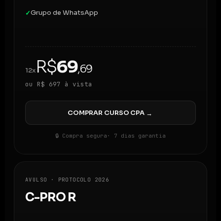
Grupo de WhatsApp
✓
R$
69
,69
12x
ou R$ 697 à vista
COMPRAR CURSO CPA
→
🔒 Compra segura
· 7 dias garantia
AVULSO · PROTOCOLO 2026
C-PRO R