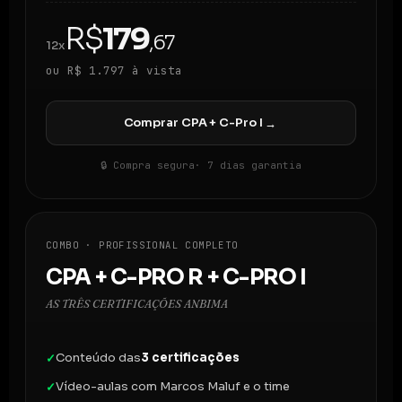
R$
179
,67
12x
ou R$ 1.797 à vista
Comprar CPA + C-Pro I
→
🔒 Compra segura
· 7 dias garantia
COMBO · PROFISSIONAL COMPLETO
CPA + C-PRO R + C-PRO I
AS TRÊS CERTIFICAÇÕES ANBIMA
Conteúdo das
3 certificações
✓
Vídeo-aulas com Marcos Maluf e o time
✓