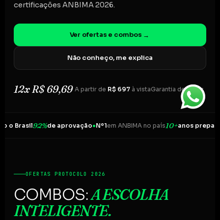
certificações ANBIMA 2026.
Ver ofertas e combos
→
Não conheço, me explica
12x R$ 69,69
A partir de
R$ 697
à vista
Garantia de 7 dias
92%
10+
asil
de aprovação
●
Nº1
em ANBIMA no país
anos preparando b
OFERTAS PROTOCOLO 2026
A ESCOLHA
COMBOS:
INTELIGENTE.