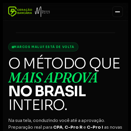
Marcos Maluf
O professor que mais aprova no Brasil
92%
MARCOS MALUF ESTÁ DE VOLTA
APROVAÇÃO
O MÉTODO QUE
MAIS APROVA
NO BRASIL
INTEIRO.
Na sua tela, conduzindo você até a aprovação.
Preparação real para
CPA
,
C-Pro R
e
C-Pro I
as novas