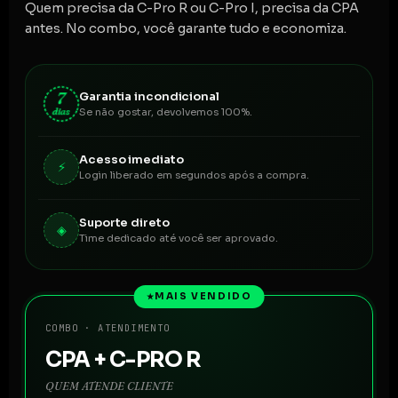
Quem precisa da C-Pro R ou C-Pro I, precisa da CPA
antes. No combo, você garante tudo e economiza.
7
Garantia incondicional
dias
Se não gostar, devolvemos 100%.
Acesso imediato
⚡
Login liberado em segundos após a compra.
Suporte direto
◈
Time dedicado até você ser aprovado.
MAIS VENDIDO
★
COMBO · ATENDIMENTO
CPA + C-PRO R
QUEM ATENDE CLIENTE