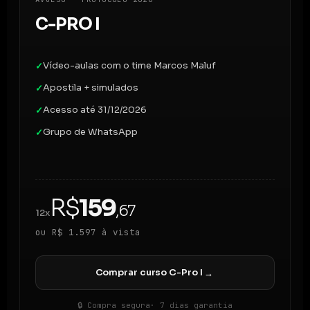
C-PRO I
Vídeo-aulas com o time Marcos Maluf
✓
Apostila + simulados
✓
Acesso até 31/12/2026
✓
Grupo de WhatsApp
✓
R$
159
,67
12x
ou R$ 1.597 à vista
Comprar curso C-Pro I
→
🔒 Compra segura
· 7 dias garantia